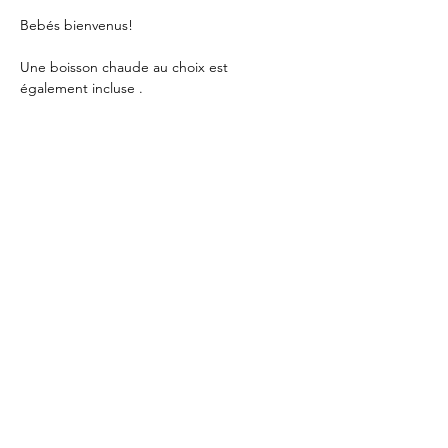
Bebés bienvenus!
Une boisson chaude au choix est 
également incluse . 
8 PARTICIPANTS MAX
Animé par Laetitia Accompagnante 
perinatale
O tour de bébé : 
https://otourdebebe.fr