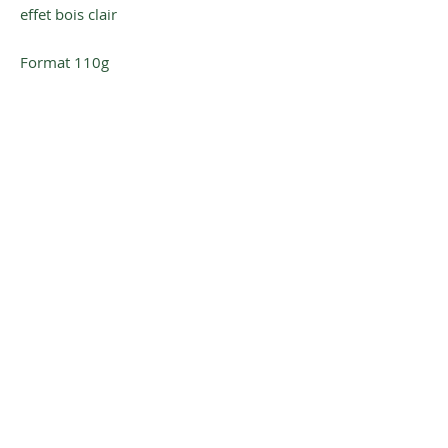
effet bois clair
Format 110g
Cire de Soja - Parfum de Grasse
Inscrivez-vous à notre newsletter
pour être averti(e) de nos plus
belles nouveautés
S'inscrire
Conditions Générales de vente