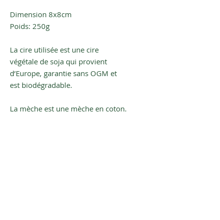
Dimension 8x8cm
Poids: 250g
La cire utilisée est une cire
végétale de soja qui provient
d’Europe, garantie sans OGM et
est biodégradable.
La mèche est une mèche en coton.
Toutes mes bougies végétales sont
coulées à la main avec passion
dans mon atelier en Occitanie.
Inscrivez-vous à notre newsletter
pour être averti(e) de nos plus