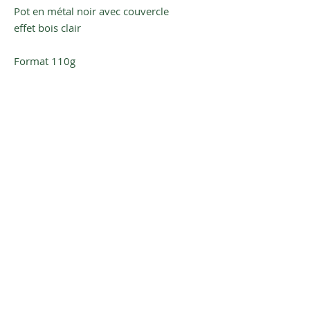
Pot en métal noir avec couvercle
effet bois clair
Format 110g
Cire de Soja - Parfum de Grasse
Inscrivez-vous à notre newsletter
pour être averti(e) de nos plus
belles nouveautés
S'inscrire