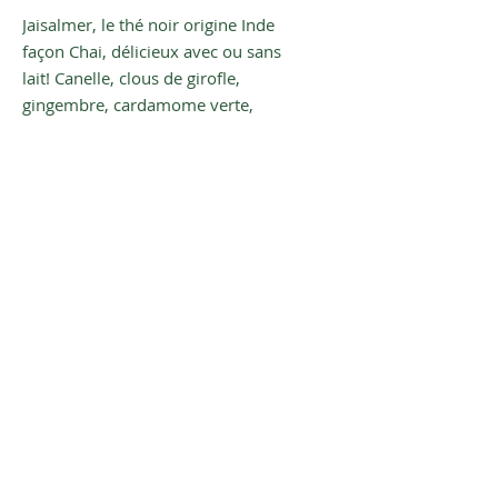
Jaisalmer, le thé noir origine Inde
façon Chai, délicieux avec ou sans
lait! Canelle, clous de girofle,
gingembre, cardamome verte,
poivre noir concassé.
Inscrivez-vous à notre newsletter
pour être averti(e) de nos plus
belles nouveautés
S'inscrire
Conditions Générales de vente