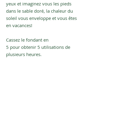
yeux et imaginez vous les pieds
dans le sable doré, la chaleur du
soleil vous enveloppe et vous êtes
en vacances!
Cassez le fondant en
5 pour obtenir 5 utilisations de
plusieurs heures.
Poids: 40g
Inscrivez-vous à notre newsletter
pour être averti(e) de nos plus
belles nouveautés